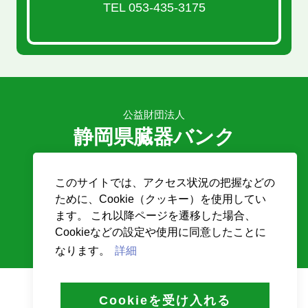
TEL 053-435-3175
公益財団法人
静岡県臓器バンク
〒431-3192
このサイトでは、アクセス状況の把握などの
静岡県浜松市中央区半田山1-20-1
ために、Cookie（クッキー）を使用してい
浜松医大付属病院内
ます。 これ以降ページを遷移した場合、
TEL
053-435-3175 /
FAX
053-431-0508
Cookieなどの設定や使用に同意したことに
なります。
詳細
© SHIZUOKA ZOKI BANK
Cookieを受け入れる