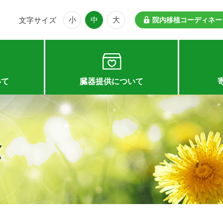
小
中
大
文字サイズ
院内移植コーディネー
いて
臓器提供について
金