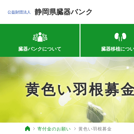
静岡県臓器バンク
公益財団法人
臓器バンクについて
臓器移植につ
黄色い羽根募
寄付金のお願い
黄色い羽根募金