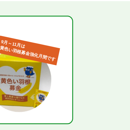
9月～11月は
黄色い羽根募金強化月間です