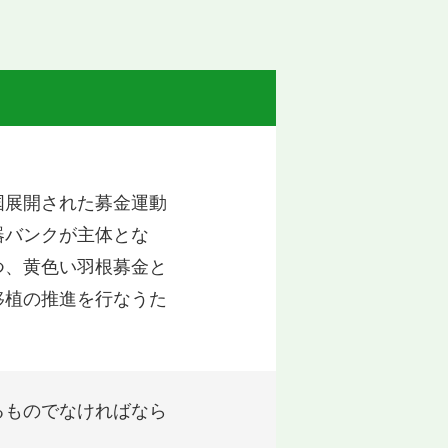
国展開された募金運動
器バンクが主体とな
つ、黄色い羽根募金と
移植の推進を行なうた
るものでなければなら