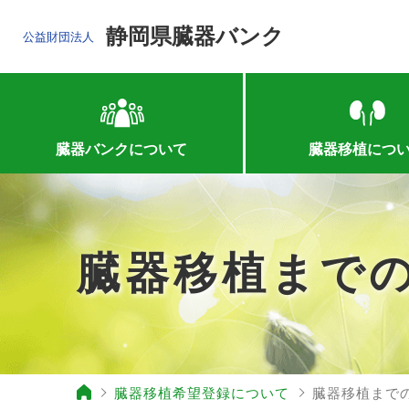
静岡県臓器バンク
公益財団法人
臓器バンクについて
臓器移植につ
臓器移植まで
臓器移植希望登録について
臓器移植まで