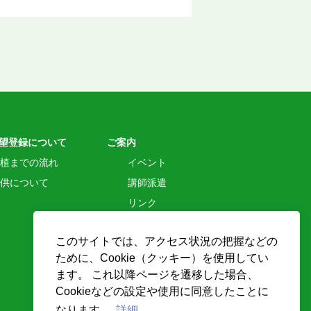
望登録について
ご案内
植までの流れ
イベント
供について
講師派遣
リンク
個人情報保護方針
このサイトでは、アクセス状況の把握などの
クッキーポリシー
ために、Cookie（クッキー）を使用してい
JOT
ます。 これ以降ページを遷移した場合、
臓器提供
院内移植コーディネーターブログ
登録はこちら
Cookieなどの設定や使用に同意したことに
なります。
詳細