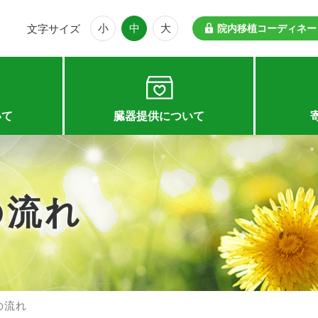
小
中
大
文字サイズ
院内移植コーディネー
いて
臓器提供について
の流れ
の流れ