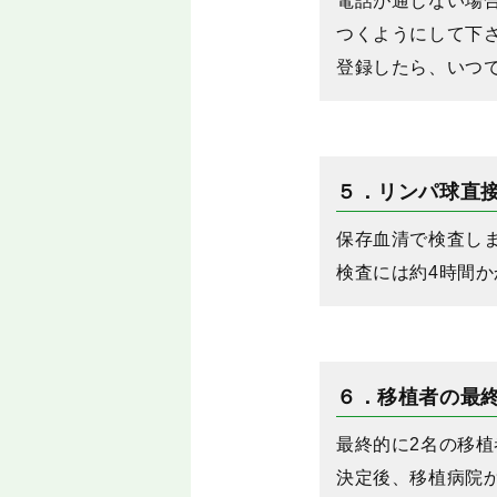
電話が通じない場
つくようにして下
登録したら、いつ
５．リンパ球直
保存血清で検査し
検査には約4時間か
６．移植者の最
最終的に2名の移植
決定後、移植病院