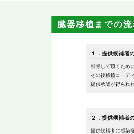
臓器移植までの流
１．提供候補者
献腎して頂くため
その後移植コーデ
提供承認が得られ
２．提供候補者
提供候補者に感染